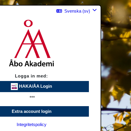
Svenska ‎(sv)‎
Logga in med:
HAKA/ÅA Login
***
Extra account login
Integritetspolicy