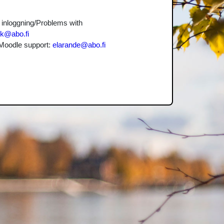
inloggning/Problems with
k@abo.fi
Moodle support:
elarande@abo.fi