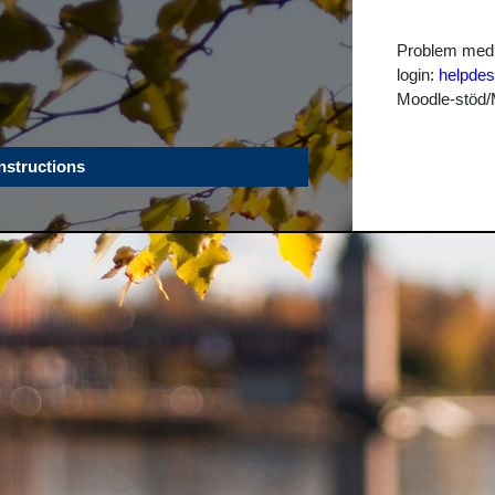
Problem med 
login:
helpdes
Moodle-stöd/
Instructions