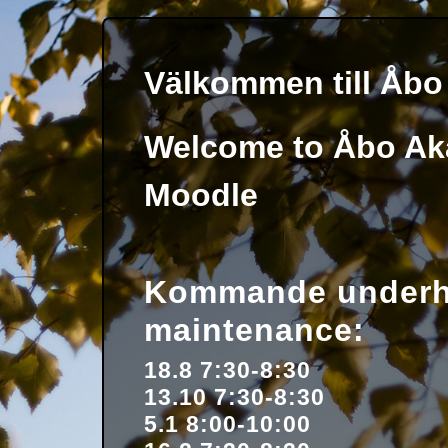
Gå direkt till huvudinnehåll
Välkommen till Åb
Welcome to Åbo Ak
Moodle
Kommande underhå
maintenance:
18.8 7:30-8:30
13.10 7:30-8:30
5.1 8:00-10:00