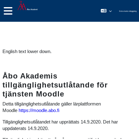
Gå direkt till huvudinnehåll
Sidopanel
Extra konto inloggning
English text lower down.
Åbo Akademis
tillgänglighetsutlåtande för
tjänsten Moodle
Detta tillgänglighetsutlåtande gäller lärplattformen
Moodle
https://moodle.abo.fi
Tillgänglighetsutlåtandet har upprättats 14.9.2020. Det har
uppdaterats 14.9.2020.