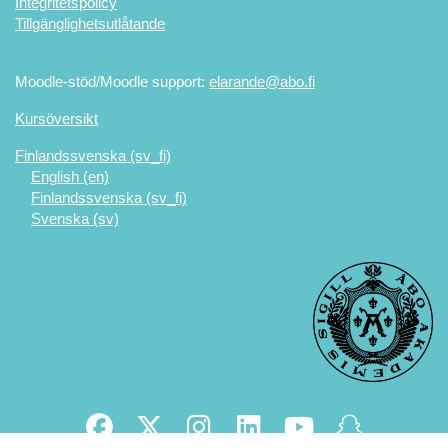
Integritetspolicy
Tillgänglighetsutlåtande
Moodle-stöd/Moodle support:
elarande@abo.fi
Kursöversikt
Finlandssvenska ‎(sv_fi)‎
English ‎(en)‎
Finlandssvenska ‎(sv_fi)‎
Svenska ‎(sv)‎